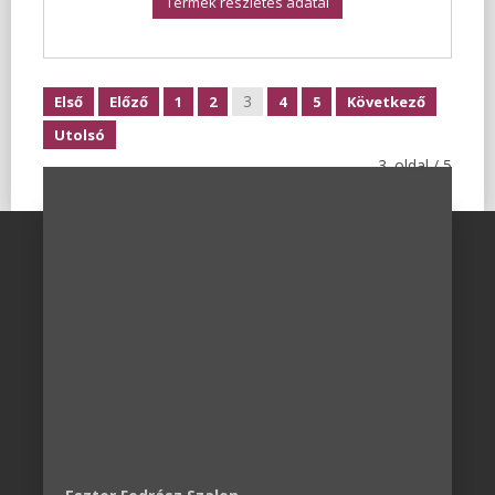
Termék részletes adatai
3
Első
Előző
1
2
4
5
Következő
Utolsó
3. oldal / 5