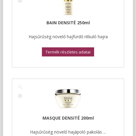
BAIN DENSITÉ 250ml
Hajsűrűség növelő hajfürdő ritkuló hajra
Termék részletes adatai
MASQUE DENSITÉ 200ml
Hajsűrűség növelő hajápoló pakolás ...