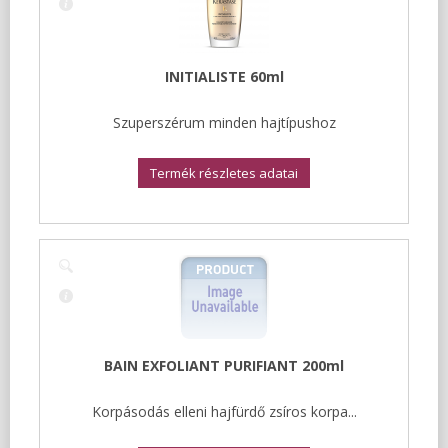
INITIALISTE 60ml
Szuperszérum minden hajtípushoz
Termék részletes adatai
BAIN EXFOLIANT PURIFIANT 200ml
Korpásodás elleni hajfürdő zsíros korpa...