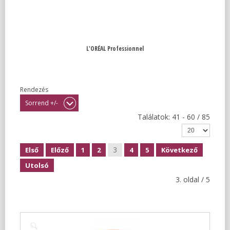
L'ORÉAL Professionnel
Rendezés
Sorrend +/-
Találatok: 41 - 60 / 85
3
Első
Előző
1
2
4
5
Következő
Utolsó
3. oldal / 5