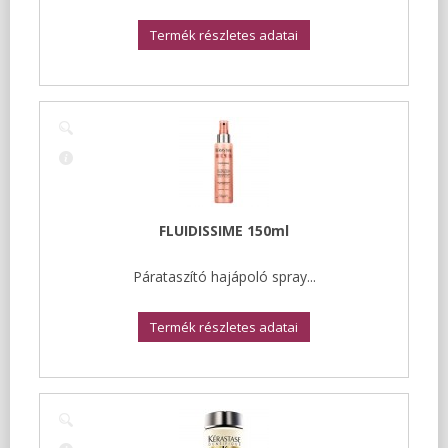
Termék részletes adatai
FLUIDISSIME 150ml
Párataszító hajápoló spray...
Termék részletes adatai