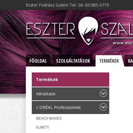
Eszter Fodrász Szalon Tel.: 06-30/385-0719
FŐOLDAL
SZOLGÁLTATÁSOK
TERMÉKEK
KA
Termékek
Kérastase
L'ORÉAL Professionnel
BEACH WAVES
ELNETT