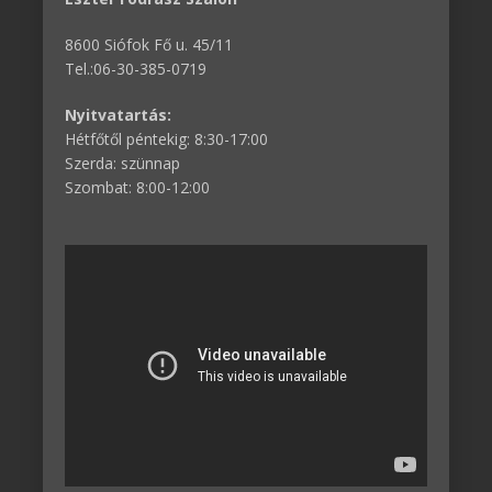
8600 Siófok Fő u. 45/11
Tel.:06-30-385-0719
Nyitvatartás:
Hétfőtől péntekig: 8:30-17:00
Szerda: szünnap
Szombat: 8:00-12:00