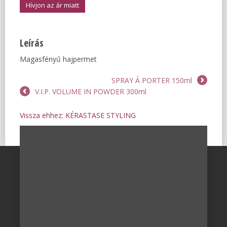
Hívjon az ár miatt
Leírás
Magasfényű hajpermet
SPRAY Á PORTER 150ml
V.I.P. VOLUME IN POWDER 300ml
Vissza ehhez: KÉRASTASE STYLING