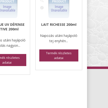
E UV DÉFENSE
LAIT RICHESSE 200ml
TIVE 200ml
Napozás utáni hajápoló
s utáni hajápoló
tej enyhén...
lás nagyon...
Termék részletes
mék részletes
adatai
adatai