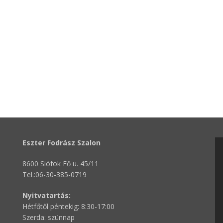
Eszter Fodrász Szalon
8600 Siófok Fő u. 45/11
Tel.:06-30-385-0719
Nyitvatartás:
Hétfőtől péntekig: 8:30-17:00
Szerda: szünnap