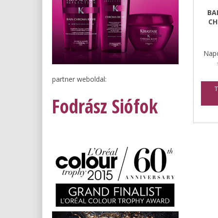
BA
CH
Napo
partner weboldal:
T
Fodrász Siófok