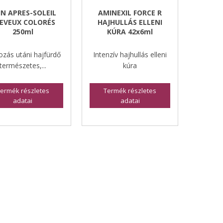
IN APRES-SOLEIL
AMINEXIL FORCE R
EVEUX COLORÉS
HAJHULLÁS ELLENI
250ml
KÚRA 42x6ml
zás utáni hajfürdő
Intenzív hajhullás elleni
természetes,...
kúra
ermék részletes
Termék részletes
adatai
adatai