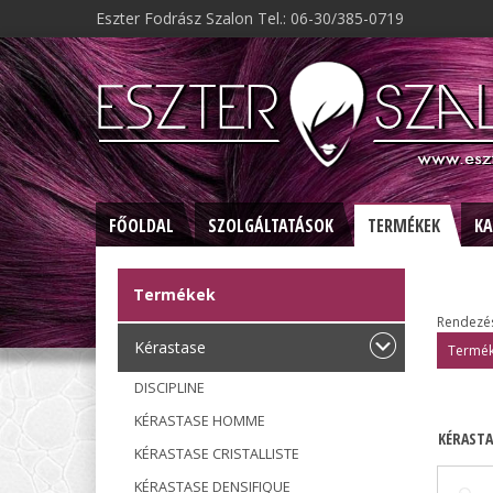
Eszter Fodrász Szalon Tel.: 06-30/385-0719
FŐOLDAL
SZOLGÁLTATÁSOK
TERMÉKEK
KA
Termékek
Rendezé
Kérastase
Termék
DISCIPLINE
KÉRASTASE HOMME
KÉRASTA
KÉRASTASE CRISTALLISTE
KÉRASTASE DENSIFIQUE