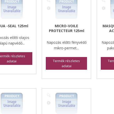
UA -SEAL 125ml
MICRO-VOILE
MASQU
PROTECTEUR 125ml
AC
ozás előtti olajos
Napozás előtti fényvédő
Napozá
alapú napvédő...
mikro-permet...
pako
ermék részletes
Termék részletes
Ter
adatai
adatai