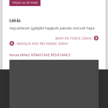
Hívjon az ár miatt
Leírás
Hajszerkezet újjáépítő hajápoló pakolás roncsolt hajra
BAIN DE FORCE 250ml
MASQUE AGE-RECHARGE 200ml
Vissza ehhez: KÉRASTASE RÉSISTANCE