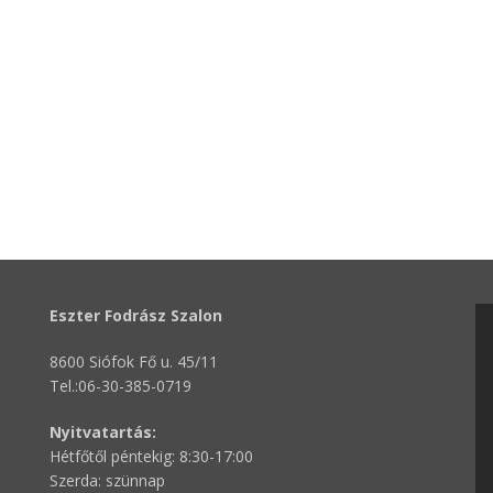
Eszter Fodrász Szalon
8600 Siófok Fő u. 45/11
Tel.:06-30-385-0719
Nyitvatartás:
Hétfőtől péntekig: 8:30-17:00
Szerda: szünnap