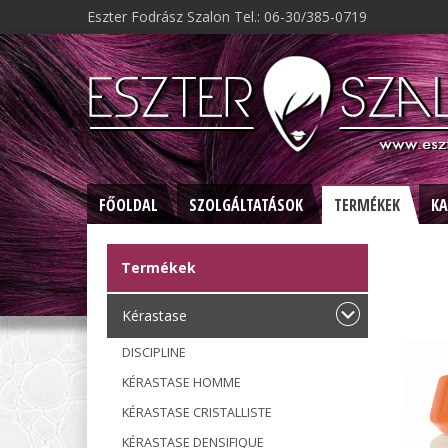
Eszter Fodrász Szalon Tel.: 06-30/385-0719
FŐOLDAL
SZOLGÁLTATÁSOK
TERMÉKEK
KA
Termékek
Kérastase
DISCIPLINE
KÉRASTASE HOMME
KÉRASTASE CRISTALLISTE
KÉRASTASE DENSIFIQUE