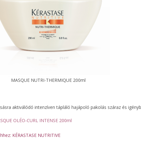
MASQUE NUTRI-THERMIQUE 200ml
sásra aktiválódó intenzíven tápláló hajápoló pakolás száraz és igényb
SQUE OLÉO-CURL INTENSE 200ml
 ehhez: KÉRASTASE NUTRITIVE