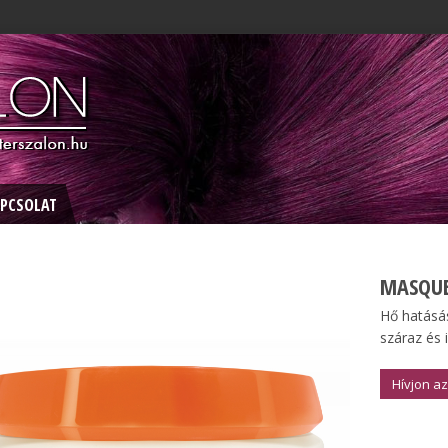
PCSOLAT
MASQUE
Hő hatásás
száraz és 
Hívjon az