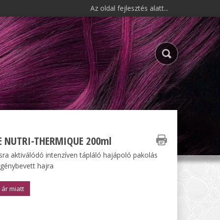
Az oldal fejlesztés alatt...
 NUTRI-THERMIQUE 200ml
ra aktiválódó intenzíven tápláló hajápoló pakolás
igénybevett hajra
 ár miatt