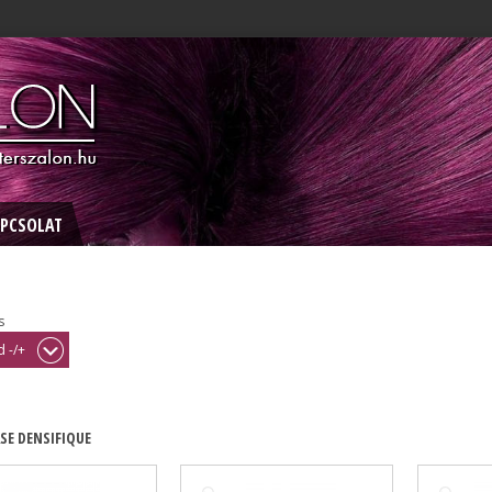
PCSOLAT
s
 -/+
SE DENSIFIQUE