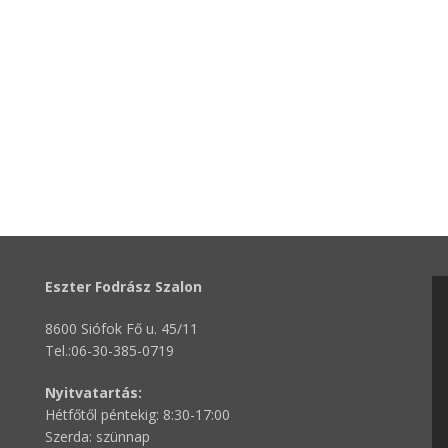
Eszter Fodrász Szalon
8600 Siófok Fő u. 45/11
Tel.:06-30-385-0719
Nyitvatartás:
Hétfőtől péntekig: 8:30-17:00
Szerda: szünnap