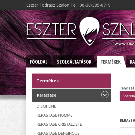
Eszter Fodrász Szalon Tel.: 06-30/385-0719
FŐOLDAL
SZOLGÁLTATÁSOK
TERMÉKEK
KA
Termékek
Rendezé
Kérastase
Sorrend
DISCIPLINE
KÉRASTASE HOMME
KÉRASTA
KÉRASTASE CRISTALLISTE
KÉRASTASE DENSIFIQUE