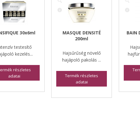
NSIFIQUE 30x6ml
MASQUE DENSITÉ
BAIN 
200ml
ntenzív testesítő
Hajs
Hajsűrűség növelő
jápoló kezelés...
hajfür
hajápoló pakolás ...
ermék részletes
Ter
Termék részletes
adatai
adatai