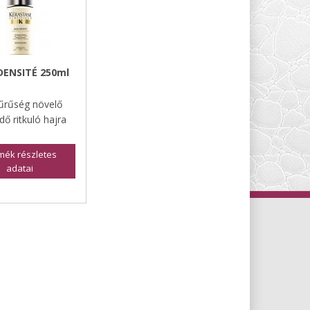
DENSITÉ 250ml
űrűség növelő
dő ritkuló hajra
mék részletes
adatai